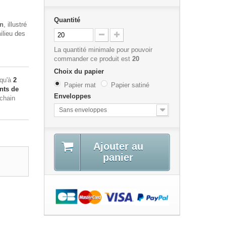
Quantité
in
, illustré
ilieu des
La quantité minimale pour pouvoir
commander ce produit est
20
Choix du papier
squ'à
2
Papier mat
Papier satiné
nts de
Enveloppes
ochain
Sans enveloppes
Ajouter au
panier