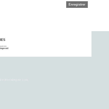
Enregistrer
RES
onata-fairepart.com