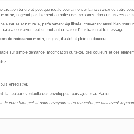
ne création tendre et poétique idéale pour annoncer la naissance de votre béb
ue marine
, nageant paisiblement au milieu des poissons, dans un univers de la
haleureuse et naturelle, parfaitement équilibrée, convenant aussi bien pour 
facile à conserver, tout en mettant en valeur l’illustration et le message.
-part de naissance marin
, original, illustré et plein de douceur.
isable sur simple demande: modification du texte, des couleurs et des élémen
itez.
puis enregistrer.
tin), la couleur éventuelle des enveloppes, puis ajouter au Panier.
 de votre faire-part et nous envoyons votre maquette par mail avant impress