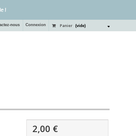
actez-nous
Connexion
Panier
(vide)
2,00 €