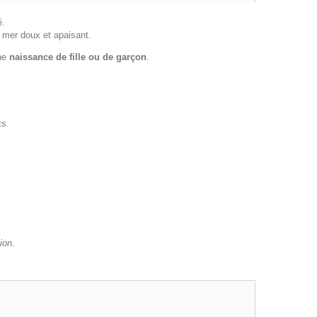
é.
 mer doux et apaisant.
une
naissance de fille ou de garçon
.
ts.
ion.