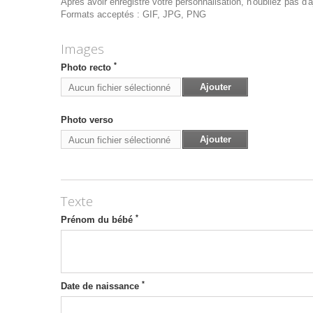
Après avoir enregistré votre personnalisation, n'oubliez pas d'aj
Formats acceptés : GIF, JPG, PNG
Images
*
Photo recto
Ajouter
Aucun fichier sélectionné
Photo verso
Ajouter
Aucun fichier sélectionné
Texte
*
Prénom du bébé
*
Date de naissance