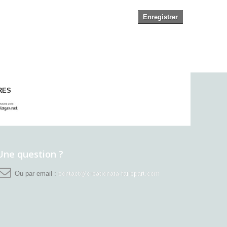
Enregistrer
RES
Une question ?
Ou par email :
contact@creationata-fairepart.com