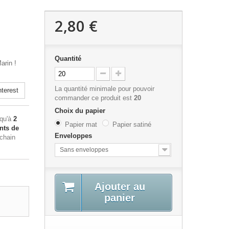
2,80 €
Quantité
arin !
La quantité minimale pour pouvoir
terest
commander ce produit est
20
Choix du papier
squ'à
2
Papier mat
Papier satiné
nts de
Enveloppes
ochain
Sans enveloppes
Ajouter au
panier