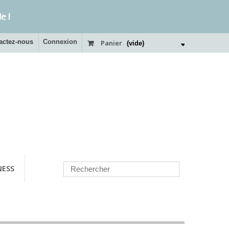
actez-nous
Connexion
Panier
(vide)
NESS