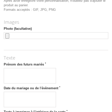
Après avoir enregistré votre personnalisation, n'oubliez pas d'ajouter le
produit au panier.
Formats acceptés : GIF, JPG, PNG
Images
Photo (facultative)
Texte
*
Prénom des futurs mariés
*
Date du mariage ou de l'évènement
*
Texte à imprimer à l’intérieur de la carte