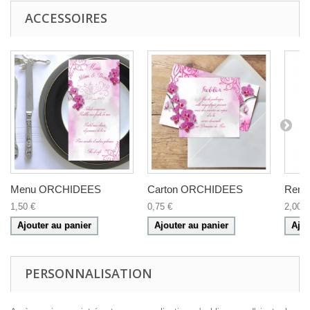
ACCESSOIRES
Menu ORCHIDEES
Carton ORCHIDEES
Reme
1,50 €
0,75 €
2,00 €
Ajouter au panier
Ajouter au panier
Ajou
PERSONNALISATION